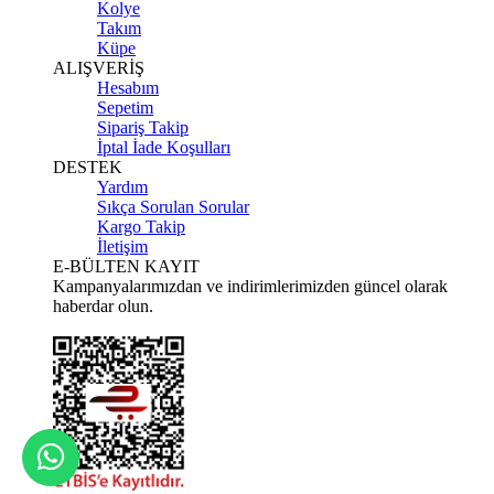
Kolye
Takım
Küpe
ALIŞVERİŞ
Hesabım
Sepetim
Sipariş Takip
İptal İade Koşulları
DESTEK
Yardım
Sıkça Sorulan Sorular
Kargo Takip
İletişim
E-BÜLTEN KAYIT
Kampanyalarımızdan ve indirimlerimizden güncel olarak
haberdar olun.