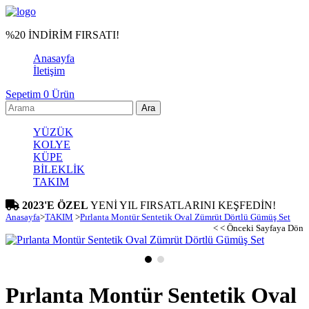
%20 İNDİRİM FIRSATI!
Anasayfa
İletişim
Sepetim
0
Ürün
YÜZÜK
KOLYE
KÜPE
BİLEKLİK
TAKIM
2023'E ÖZEL
YENİ YIL FIRSATLARINI KEŞFEDİN!
Anasayfa
>
TAKIM
>
Pırlanta Montür Sentetik Oval Zümrüt Dörtlü Gümüş Set
< < Önceki Sayfaya Dön
Pırlanta Montür Sentetik Oval