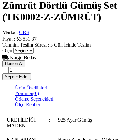
Zümrüt Dörtlü Gümüş Set
(TK0002-Z-ZÜMRÜT)
Marka
:
ORS
Fiyat
:
₺3.531,37
Tahmini Teslim Süresi
:
3 Gün İçinde Teslim
Ölçü
:
Kargo Bedava
Ürün Özellikleri
Yorumlar
(0)
Ödeme Seçenekleri
Ölçü Rehberi
ÜRETİLDİĞİ
:
925 Ayar Gümüş
MADEN
KAPLAMASI
:
Beyaz Altın Kaplama (Mikron