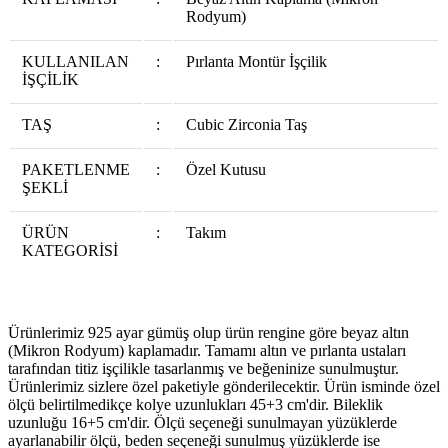
Rodyum)
KULLANILAN
:
Pırlanta Montür İşçilik
İŞÇİLİK
TAŞ
:
Cubic Zirconia Taş
PAKETLENME
:
Özel Kutusu
ŞEKLİ
ÜRÜN
:
Takım
KATEGORİSİ
Ürünlerimiz 925 ayar gümüş olup ürün rengine göre beyaz altın
(Mikron Rodyum) kaplamadır. Tamamı altın ve pırlanta ustaları
tarafından titiz işçilikle tasarlanmış ve beğeninize sunulmuştur.
Ürünlerimiz sizlere özel paketiyle gönderilecektir. Ürün isminde özel
ölçü belirtilmedikçe kolye uzunlukları 45+3 cm'dir. Bileklik
uzunluğu 16+5 cm'dir. Ölçü seçeneği sunulmayan yüzüklerde
ayarlanabilir ölçü, beden seçeneği sunulmuş yüzüklerde ise