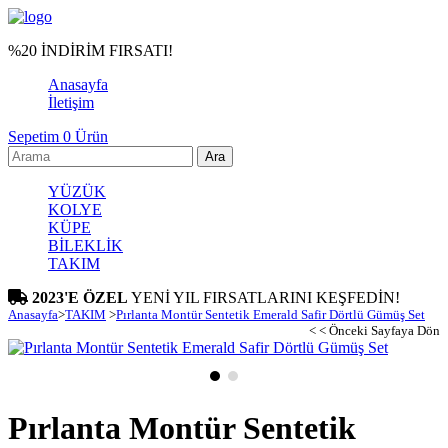
%20 İNDİRİM FIRSATI!
Anasayfa
İletişim
Sepetim
0
Ürün
YÜZÜK
KOLYE
KÜPE
BİLEKLİK
TAKIM
2023'E ÖZEL
YENİ YIL FIRSATLARINI KEŞFEDİN!
Anasayfa
>
TAKIM
>
Pırlanta Montür Sentetik Emerald Safir Dörtlü Gümüş Set
< < Önceki Sayfaya Dön
Pırlanta Montür Sentetik