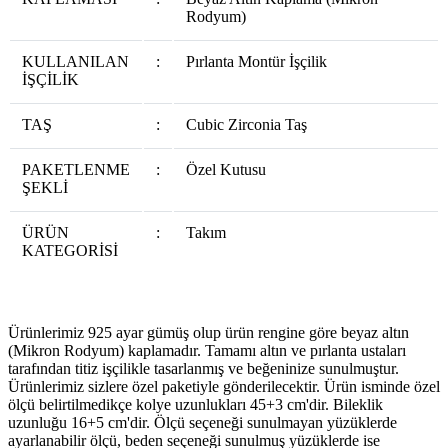
Rodyum)
KULLANILAN
:
Pırlanta Montür İşçilik
İŞÇİLİK
TAŞ
:
Cubic Zirconia Taş
PAKETLENME
:
Özel Kutusu
ŞEKLİ
ÜRÜN
:
Takım
KATEGORİSİ
Ürünlerimiz 925 ayar gümüş olup ürün rengine göre beyaz altın
(Mikron Rodyum) kaplamadır. Tamamı altın ve pırlanta ustaları
tarafından titiz işçilikle tasarlanmış ve beğeninize sunulmuştur.
Ürünlerimiz sizlere özel paketiyle gönderilecektir. Ürün isminde özel
ölçü belirtilmedikçe kolye uzunlukları 45+3 cm'dir. Bileklik
uzunluğu 16+5 cm'dir. Ölçü seçeneği sunulmayan yüzüklerde
ayarlanabilir ölçü, beden seçeneği sunulmuş yüzüklerde ise