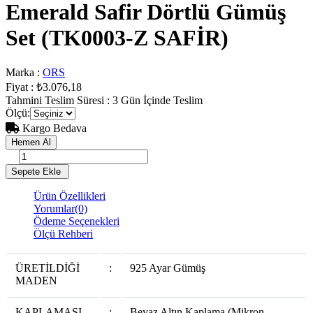
Emerald Safir Dörtlü Gümüş
Set
(TK0003-Z SAFİR)
Marka
:
ORS
Fiyat
:
₺3.076,18
Tahmini Teslim Süresi
:
3 Gün İçinde Teslim
Ölçü
:
Kargo Bedava
Ürün Özellikleri
Yorumlar
(0)
Ödeme Seçenekleri
Ölçü Rehberi
ÜRETİLDİĞİ
:
925 Ayar Gümüş
MADEN
KAPLAMASI
:
Beyaz Altın Kaplama (Mikron