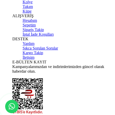
Kolye
Takım
Küpe
ALIŞVERİŞ
Hesabım
Sepetim
Sipariş Takip
İptal İade Koşulları
DESTEK
Yardım
Sıkça Sorulan Sorular
Kargo Takip
İletişim
E-BÜLTEN KAYIT
Kampanyalarımızdan ve indirimlerimizden güncel olarak
haberdar olun.