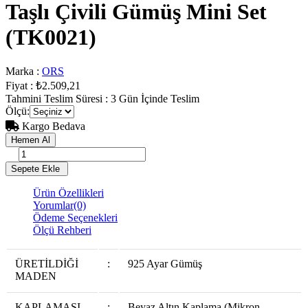
Taşlı Çivili Gümüş Mini Set
(TK0021)
Marka
:
ORS
Fiyat
:
₺2.509,21
Tahmini Teslim Süresi
:
3 Gün İçinde Teslim
Ölçü
:
Kargo Bedava
Ürün Özellikleri
Yorumlar
(0)
Ödeme Seçenekleri
Ölçü Rehberi
ÜRETİLDİĞİ
:
925 Ayar Gümüş
MADEN
KAPLAMASI
:
Beyaz Altın Kaplama (Mikron