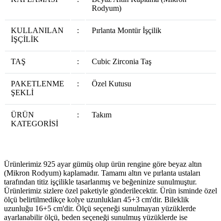
Rodyum)
KULLANILAN
:
Pırlanta Montür İşçilik
İŞÇİLİK
TAŞ
:
Cubic Zirconia Taş
PAKETLENME
:
Özel Kutusu
ŞEKLİ
ÜRÜN
:
Takım
KATEGORİSİ
Ürünlerimiz 925 ayar gümüş olup ürün rengine göre beyaz altın
(Mikron Rodyum) kaplamadır. Tamamı altın ve pırlanta ustaları
tarafından titiz işçilikle tasarlanmış ve beğeninize sunulmuştur.
Ürünlerimiz sizlere özel paketiyle gönderilecektir. Ürün isminde özel
ölçü belirtilmedikçe kolye uzunlukları 45+3 cm'dir. Bileklik
uzunluğu 16+5 cm'dir. Ölçü seçeneği sunulmayan yüzüklerde
ayarlanabilir ölçü, beden seçeneği sunulmuş yüzüklerde ise