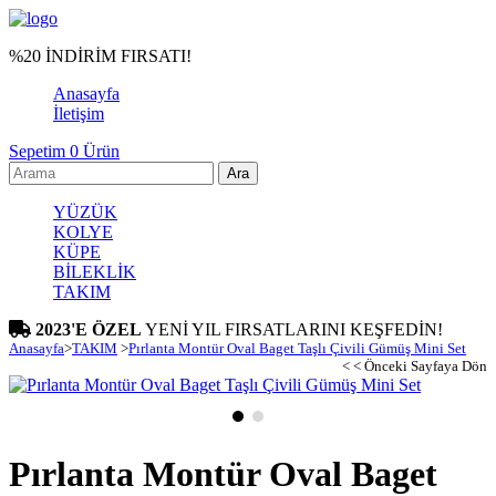
%20 İNDİRİM FIRSATI!
Anasayfa
İletişim
Sepetim
0
Ürün
YÜZÜK
KOLYE
KÜPE
BİLEKLİK
TAKIM
2023'E ÖZEL
YENİ YIL FIRSATLARINI KEŞFEDİN!
Anasayfa
>
TAKIM
>
Pırlanta Montür Oval Baget Taşlı Çivili Gümüş Mini Set
< < Önceki Sayfaya Dön
Pırlanta Montür Oval Baget