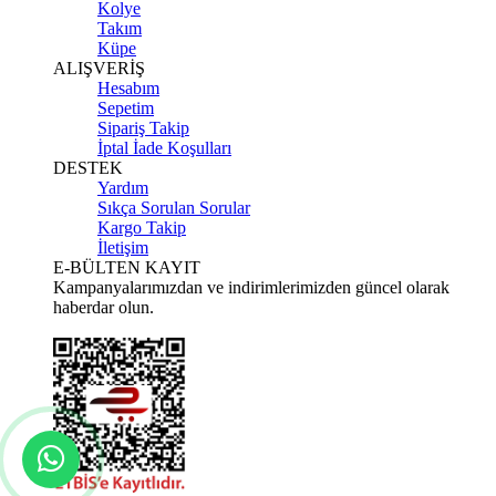
Kolye
Takım
Küpe
ALIŞVERİŞ
Hesabım
Sepetim
Sipariş Takip
İptal İade Koşulları
DESTEK
Yardım
Sıkça Sorulan Sorular
Kargo Takip
İletişim
E-BÜLTEN KAYIT
Kampanyalarımızdan ve indirimlerimizden güncel olarak
haberdar olun.