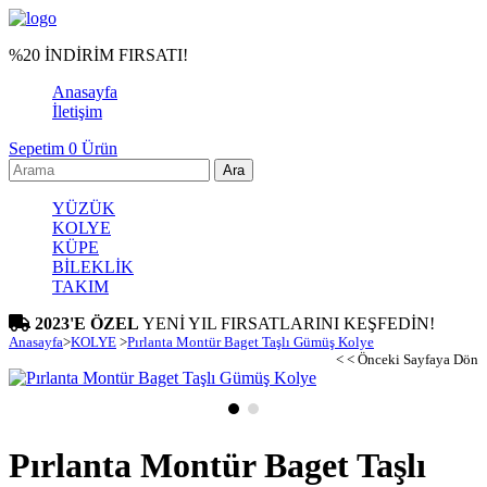
%20 İNDİRİM FIRSATI!
Anasayfa
İletişim
Sepetim
0
Ürün
YÜZÜK
KOLYE
KÜPE
BİLEKLİK
TAKIM
2023'E ÖZEL
YENİ YIL FIRSATLARINI KEŞFEDİN!
Anasayfa
>
KOLYE
>
Pırlanta Montür Baget Taşlı Gümüş Kolye
< < Önceki Sayfaya Dön
Pırlanta Montür Baget Taşlı