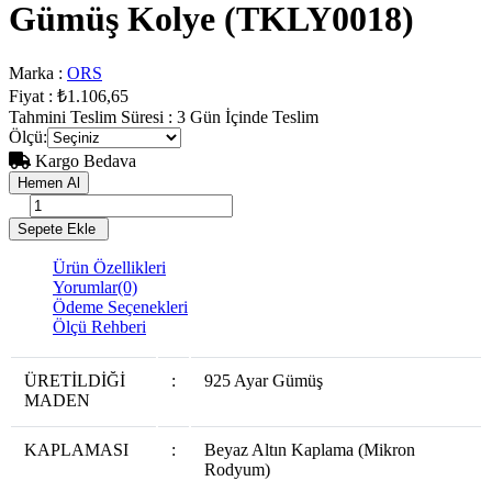
Gümüş Kolye
(TKLY0018)
Marka
:
ORS
Fiyat
:
₺1.106,65
Tahmini Teslim Süresi
:
3 Gün İçinde Teslim
Ölçü
:
Kargo Bedava
Ürün Özellikleri
Yorumlar
(0)
Ödeme Seçenekleri
Ölçü Rehberi
ÜRETİLDİĞİ
:
925 Ayar Gümüş
MADEN
KAPLAMASI
:
Beyaz Altın Kaplama (Mikron
Rodyum)