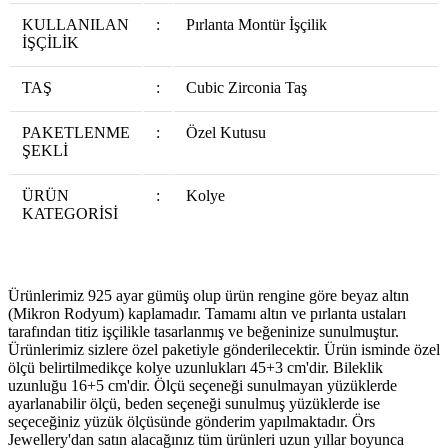
KULLANILAN
:
Pırlanta Montür İşçilik
İŞÇİLİK
TAŞ
:
Cubic Zirconia Taş
PAKETLENME
:
Özel Kutusu
ŞEKLİ
ÜRÜN
:
Kolye
KATEGORİSİ
Ürünlerimiz 925 ayar gümüş olup ürün rengine göre beyaz altın
(Mikron Rodyum) kaplamadır. Tamamı altın ve pırlanta ustaları
tarafından titiz işçilikle tasarlanmış ve beğeninize sunulmuştur.
Ürünlerimiz sizlere özel paketiyle gönderilecektir. Ürün isminde özel
ölçü belirtilmedikçe kolye uzunlukları 45+3 cm'dir. Bileklik
uzunluğu 16+5 cm'dir. Ölçü seçeneği sunulmayan yüzüklerde
ayarlanabilir ölçü, beden seçeneği sunulmuş yüzüklerde ise
seçeceğiniz yüzük ölçüsünde gönderim yapılmaktadır. Örs
Jewellery'dan satın alacağınız tüm ürünleri uzun yıllar boyunca